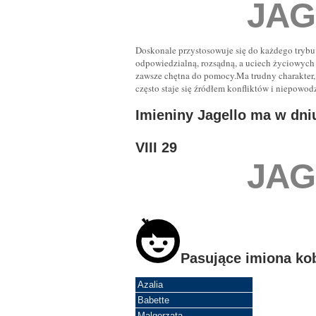
JAG
Doskonale przystosowuje się do każdego trybu ż
odpowiedzialną, rozsądną, a uciech życiowych 
zawsze chętna do pomocy.Ma trudny charakter, 
często staje się źródłem konfliktów i niepowod
Imieniny Jagello ma w dni
VIII 29
JAG
Pasujące imiona ko
Azalia
Babette
Malgorzata