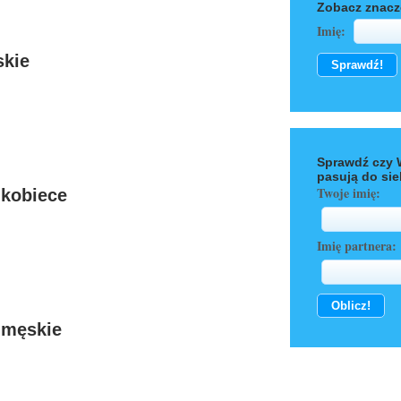
Zobacz znacz
Imię:
skie
Sprawdź czy 
pasują do sie
Twoje imię:
 kobiece
Imię partnera:
 męskie