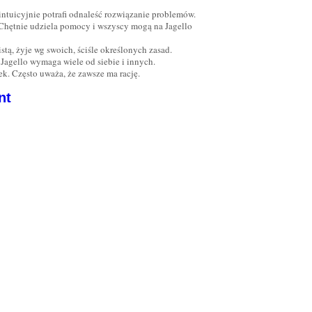
intuicyjnie potrafi odnaleść rozwiązanie problemów.
 Chętnie udziela pomocy i wszyscy mogą na Jagello
tą, żyje wg swoich, ściśle określonych zasad.
 Jagello wymaga wiele od siebie i innych.
ek. Często uważa, że zawsze ma rację.
nt