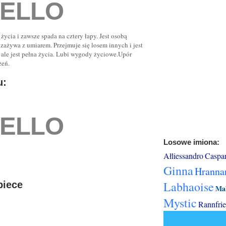
ELLO
ycia i zawsze spada na cztery łapy. Jest osobą
zażywa z umiarem. Przejmuje się losem innych i jest
ale jest pełna życia. Lubi wygody życiowe.Upór
zeń.
u:
ELLO
Losowe imiona:
Ałliessandro
Caspa
Ginna
Hranna
Labhaoise
biece
Ma
Mystic
Rannfrie