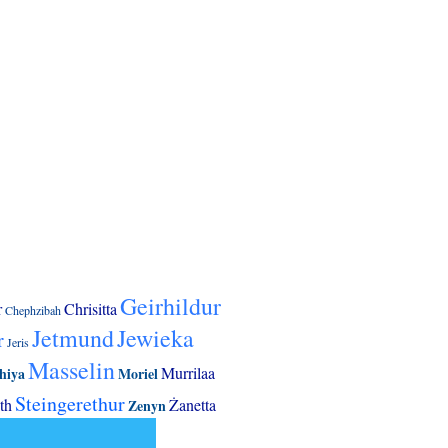
Geirhildur
r
Chrisitta
Chephzibah
Jetmund
Jewieka
r
Jeris
Masselin
Murrilaa
hiya
Moriel
Steingerethur
th
Żanetta
Zenyn