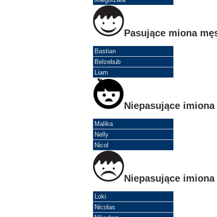
Pasujące miona mę
Bastian
Belzebub
Liam
Niepasujące imiona
Malika
Nelly
Nicol
Niepasujące imiona
Loki
Nicolas