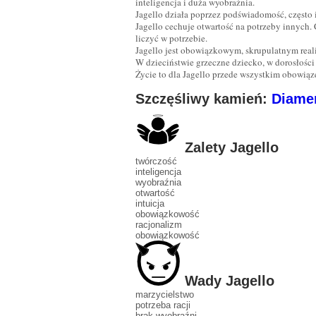
inteligencja i duża wyobraźnia.
Jagello działa poprzez podświadomość, często 
Jagello cechuje otwartość na potrzeby innych.
liczyć w potrzebie.
Jagello jest obowiązkowym, skrupulatnym realis
W dzieciństwie grzeczne dziecko, w dorosłości
Życie to dla Jagello przede wszystkim obowiąz
Szczęśliwy kamień:
Diame
Zalety Jagello
twórczość
inteligencja
wyobraźnia
otwartość
intuicja
obowiązkowość
racjonalizm
obowiązkowość
Wady Jagello
marzycielstwo
potrzeba racji
brak wyobraźni