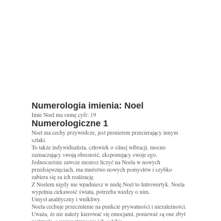
Numerologia imienia: Noel
Imie Noel ma sumę cyfr: 19
Numerologiczne 1
Noel ma cechy przywódcze, jest pionierem przecierający innym
szlaki.
To także indywidualista, człowiek o silnej wibracji, mocno
zaznaczający swoją obecność, eksponujący swoje ego.
Jednocześnie zawsze mozesz liczyć na Noela w nowych
przedsięwzięciach, ma mnóstwo nowych pomysłów i szybko
zabiera się za ich realizację.
Z Noelem nigdy nie wpadniesz w nudę.Noel to Introwertyk. Noela
wypełnia ciekawość świata, potrzeba wiedzy o nim.
Umysł analityczny i wnikliwy.
Noela cechuje przeczulenie na punkcie prywatności i niezależności.
Uważa, że nie należy kierować się emocjami, ponieważ są one zbyt