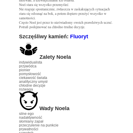
nietrwałe, a uzewnętrznianie ich osłabia.
Noel stara się wszystko przemyśleć.
Nie reaguje spontanicznie, zwłaszcza w zaskakujących sytuacjach
stara się odsunąć na bok, a potem dopiero przeżyć wszystko w
samotności.
Często Noel jest przez to nieświadomy swoich prawdziwych uczuć.
Potrafi podejmować na chłodno trudne decyzje.
Szczęśliwy kamień:
Fluoryt
Zalety Noela
indywidualista
przywódca
pionier
pomysłowość
ciekawość świata
analityczny umysł
chłodne decyzje
rozwaga
Wady Noela
silne ego
nadaktywność
słomiany zapał
przeczulenie na punkcie
prywatności
samotnik