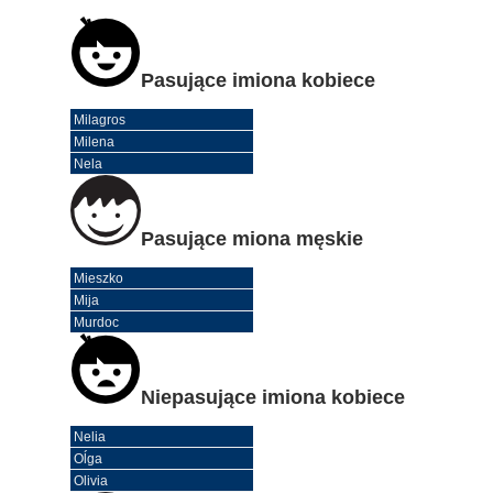
Pasujące imiona kobiece
Milagros
Milena
Nela
Pasujące miona męskie
Mieszko
Mija
Murdoc
Niepasujące imiona kobiece
Nelia
Oĺga
Olivia