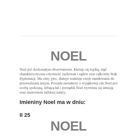
NOEL
Noel jest doskonałym obserwatorem. Kieruje się logiką, stąd
charakterystyczna sztywność zachowań i sądów oraz całkowity brak
dyplomacji. Ma silny głos, dlatego realizuje swoje zamiłowanie do
przewodzenia innym. Posiada moralność o wyjątkowej sile.Noel jest
osobą spokojną, lubiącą ład i porządek.Noel wyróżnia się intuicją
oraz znawstwem ludzkiej natury.
Imieniny Noel ma w dniu:
II 25
NOEL