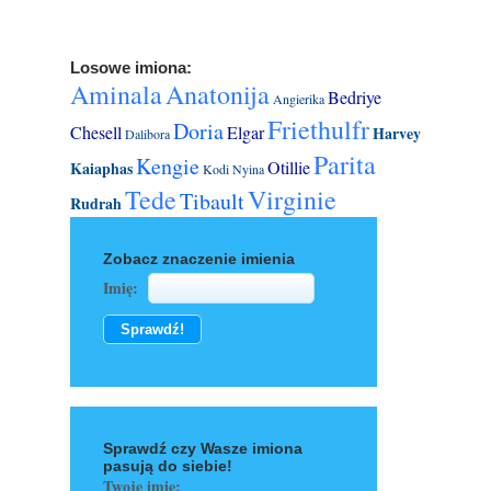
Losowe imiona:
Aminala
Anatonija
Bedriye
Angierika
Friethulfr
Doria
Chesell
Elgar
Harvey
Dalibora
Parita
Kengie
Otillie
Kaiaphas
Kodi
Nyina
Tede
Virginie
Tibault
Rudrah
Zobacz znaczenie imienia
Imię:
Sprawdź czy Wasze imiona
pasują do siebie!
Twoje imię: